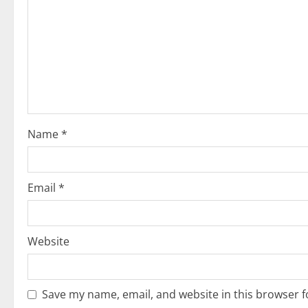
g
a
t
i
o
Name
*
n
Email
*
Website
Save my name, email, and website in this browser f