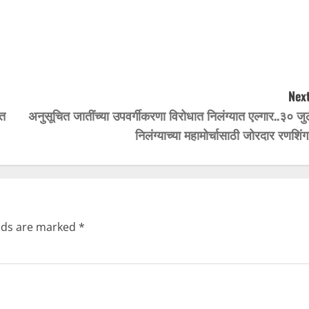
Next
ेत
अनुसूचित जातींच्या उपवर्गीकरणा विरोधात निलंग्यात एल्गार..३० जु
निलंग्याच्या महामोर्चासाठी जोरदार रणशिंग
elds are marked
*