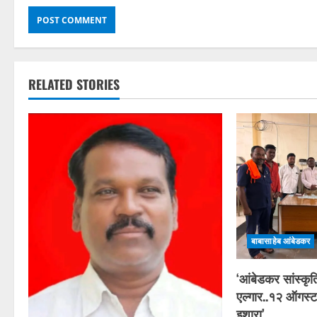
RELATED STORIES
बाबासाहेब आंबेडकर
‘आंबेडकर सांस्कृ
एल्गार..१२ ऑगस्ट
इशारा’..