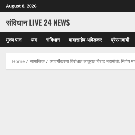
Skip
August 8, 2026
to
content
संविधान LIVE 24 NEWS
मुख्य पान
धम्म
संविधान
बाबासाहेब आंबेडकर
प्रेरणादायी
Home
सामाजिक
उपवर्गीकरणा विरोधात लातुरात विराट महामोर्चा; निर्णय म