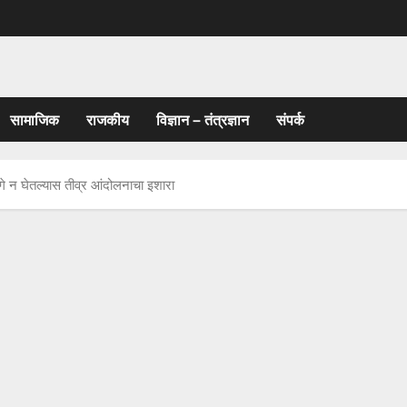
सामाजिक
राजकीय
विज्ञान – तंत्रज्ञान
संपर्क
ागे न घेतल्यास तीव्र आंदोलनाचा इशारा